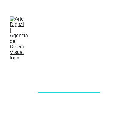
ARTE DIGITAL
AGENCIA DE DISEÑO MULTIMEDIA
Diseño Web  Página de aterrizaje | Branding | 
Multimedia |  Personaje Chatbot 